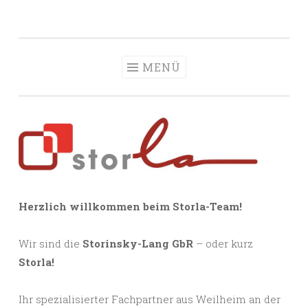
Storla
Zum
Ihr professioneller Partner für Platten auf Terrassen,
Inhalt
Balkonen und Dächern
springen
MENÜ
Herzlich willkommen beim Storla-Team!
Wir sind die
Storinsky-Lang GbR
– oder kurz
Storla!
Ihr spezialisierter Fachpartner aus Weilheim an der