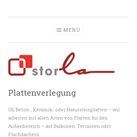
Storla
Zum
Ihr professioneller Partner für Platten auf Terrassen,
Inhalt
Balkonen und Dächern
springen
MENÜ
Plattenverlegung
Ob Beton-, Keramik- oder Natursteinplatten – wir
arbeiten mit allen Arten von Platten für den
Außenbereich – auf Balkonen, Terrassen oder
Flachdächern.